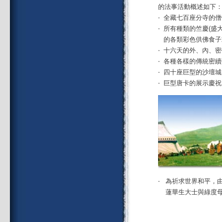
的法事活動概述如下
‧
全藏七百座分寺的僧
‧
所有種類的竺慶(盛
的各類彩色供佛食子
‧
十六天的外、內、密
‧
各種各樣的傳統密續
‧
四十座巨型的沙壇城
‧
巨型唐卡的展示慶祝
‧
為祈求世界和平，
蓮華生大士與綠度