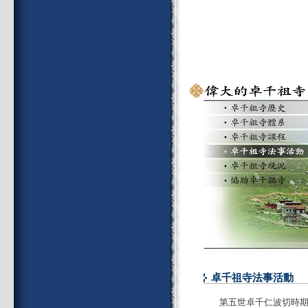
卓千祖寺法事活動
第五世卓千仁波切時